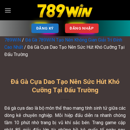
ĐĂNG KÝ
ĐĂNG NHẬP
789WIN
/
Đá Gà 789WIN Tạo Nên Không Gian Giải Trí Đỉnh
Cao Nhất
/
Đá Gà Cựa Dao Tạo Nên Sức Hút Khó Cưỡng Tại
Đấu Trường
Đá Gà Cựa Dao Tạo Nên Sức Hút Khó
Cưỡng Tại Đấu Trường
Đá gà cựa dao là bộ môn thể thao mang tính sinh tử giữa các
dòng kê chuyên nghiệp. Mỗi hiệp đấu diễn ra nhanh chóng
tầm 10 phút nhờ trang bị vũ khí sắc bén. Trang game cập
nhật 85 giải đấu lớn từ những bồ kê quốc tế ngày nay.