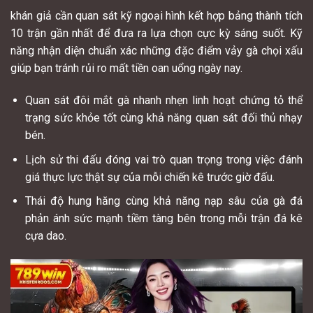
khán giả cần quan sát kỹ ngoại hình kết hợp bảng thành tích
10 trận gần nhất để đưa ra lựa chọn cực kỳ sáng suốt. Kỹ
năng nhận diện chuẩn xác những đặc điểm vảy gà chọi xấu
giúp bạn tránh rủi ro mất tiền oan uổng ngày nay.
Quan sát đôi mắt gà nhanh nhẹn linh hoạt chứng tỏ thể
trạng sức khỏe tốt cùng khả năng quan sát đối thủ nhạy
bén.
Lịch sử thi đấu đóng vai trò quan trọng trong việc đánh
giá thực lực thật sự của mỗi chiến kê trước giờ đấu.
Thái độ hung hăng cùng khả năng nạp sâu của gà đá
phản ánh sức mạnh tiềm tàng bên trong mỗi trận đá kê
cựa dao.