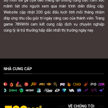
Bộ môn đá gà cựa dao mang lại những cung bậc cảm xúc
mãnh liệt cho người xem qua màn trình diễn đẳng cấp.
Website cập nhật 200 giải đấu kịch tính mỗi tháng nhằm
đáp ứng nhu cầu giải trí ngày càng cao của thành viên. Trang
game 789WIN cam kết cung cấp dịch vụ chuyên nghiệp
cùng tỷ lệ trả thưởng hấp dẫn nhất thị trường ngày nay.
NHÀ CUNG CẤP
VỀ CHÚNG TÔI