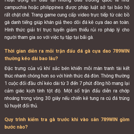
campuchia hoặc philippines được pháp luật sở tại bảo hộ
rất chặt chẽ. Trang game cung cấp video trực tiếp từ các bồ
gà danh tiếng giúp khán giả theo dõi đá kê cựa dao an toàn.
Hình thức giải trí trực tuyến giảm thiểu rủi ro pháp lý cho
người tham gia so với việc tụ tập tại bãi gà.
Thời gian diễn ra mỗi trận đấu đá gà cựa dao 789WIN
thường kéo dài bao lâu?
Đặc trưng của vũ khí sắc bén khiến mỗi màn tranh tài kết
thúc nhanh chóng hơn so với hình thức đá đòn. Thông thường
1 cuộc đối đầu chỉ kéo dài từ 3 đến 7 phút đồng hồ mang lại
cảm giác kịch tính tột độ. Một số trận đấu diễn ra chớp
nhoáng trong vòng 30 giây nếu chiến kê tung ra cú đá trúng
tử huyệt đối thủ.
Quy trình kiểm tra gà trước khi vào sân 789WIN gồm
bước nào?