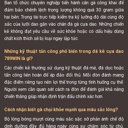
Ban tổ chức chuyên nghiệp tiến hành cân gà công khai để
đảm bảo chênh lệch trọng lượng không quá 30 gram giữa
hai bên. Trọng tài trực tiếp kiểm tra kỹ lưỡng độ dài cùng độ
sắc của lưỡi dao gắn vào chân đá gà cựa dao. Những chiến
kê không đạt yêu cầu về sức khỏe hoặc có dấu hiệu dùng
chất kích thích sẽ bị loại ngay lập tức.
Những kỹ thuật tấn công phổ biến trong đá kê cựa dao
789WIN là gì?
Các chiến kê thường sử dụng kỹ thuật đá mé, đá dọc hoặc
tấn công liên hoàn để áp đảo đối thủ. Mỗi đòn đánh mang
đặc điểm riêng tạo nên lợi thế trong từng tình huống cụ thể.
Người xem cần quan sát cách ra đòn để đánh giá khả năng
chiến thắng giúp nhận định trận đấu chính xác hơn.
Cách nhận biết gà chọi khỏe mạnh qua màu sắc lông?
Bộ lông bóng mượt cùng màu sắc sặc sỡ phản ánh chế độ
dinh dưỡng đầy đủ hàng ngày cùng sự chăm sóc từ chủ.