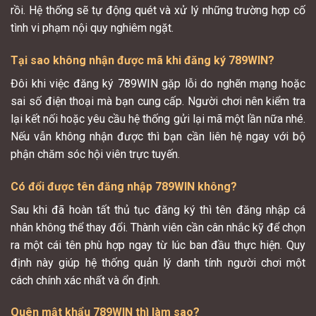
rồi. Hệ thống sẽ tự động quét và xử lý những trường hợp cố
tình vi phạm nội quy nghiêm ngặt.
Tại sao không nhận được mã khi đăng ký 789WIN?
Đôi khi việc đăng ký 789WIN gặp lỗi do nghẽn mạng hoặc
sai số điện thoại mà bạn cung cấp. Người chơi nên kiểm tra
lại kết nối hoặc yêu cầu hệ thống gửi lại mã một lần nữa nhé.
Nếu vẫn không nhận được thì bạn cần liên hệ ngay với bộ
phận chăm sóc hội viên trực tuyến.
Có đổi được tên đăng nhập 789WIN không?
Sau khi đã hoàn tất thủ tục đăng ký thì tên đăng nhập cá
nhân không thể thay đổi. Thành viên cần cân nhắc kỹ để chọn
ra một cái tên phù hợp ngay từ lúc ban đầu thực hiện. Quy
định này giúp hệ thống quản lý danh tính người chơi một
cách chính xác nhất và ổn định.
Quên mật khẩu 789WIN thì làm sao?