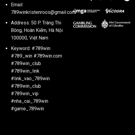
Email:
789winkristenroos@gmail.com
Address: 50 P. Tràng Thi
Bông, Hoàn Kiếm, Hà Nội
100000, Việt Nam
Keyword: #789win
#789_win #789win.com
#789win_club
#789win_link
#link_vao_789win
#789win_club
#789win_vip
#nha_cai_789win
#game_789win