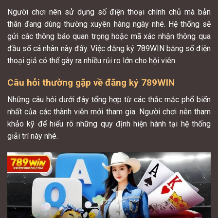
Người chơi nên sử dụng số điện thoại chính chủ mà bản
thân đang dùng thường xuyên hàng ngày nhé. Hệ thống sẽ
gửi các thông báo quan trọng hoặc mã xác nhận thông qua
đầu số cá nhân này đấy. Việc đăng ký 789WIN bằng số điện
thoại giả có thể gây ra nhiều rủi ro lớn cho hội viên.
Câu hỏi thường gặp về đăng ký 789WIN
Những câu hỏi dưới đây tổng hợp từ các thắc mắc phổ biến
nhất của các thành viên mới tham gia. Người chơi nên tham
khảo kỹ để hiểu rõ những quy định hiện hành tại hệ thống
giải trí này nhé.