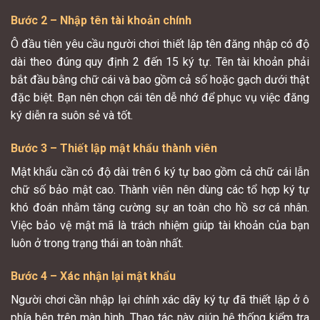
Bước 2 – Nhập tên tài khoản chính
Ô đầu tiên yêu cầu người chơi thiết lập tên đăng nhập có độ
dài theo đúng quy định 2 đến 15 ký tự. Tên tài khoản phải
bắt đầu bằng chữ cái và bao gồm cả số hoặc gạch dưới thật
đặc biệt. Bạn nên chọn cái tên dễ nhớ để phục vụ việc đăng
ký diễn ra suôn sẻ và tốt.
Bước 3 – Thiết lập mật khẩu thành viên
Mật khẩu cần có độ dài trên 6 ký tự bao gồm cả chữ cái lẫn
chữ số bảo mật cao. Thành viên nên dùng các tổ hợp ký tự
khó đoán nhằm tăng cường sự an toàn cho hồ sơ cá nhân.
Việc bảo vệ mật mã là trách nhiệm giúp tài khoản của bạn
luôn ở trong trạng thái an toàn nhất.
Bước 4 – Xác nhận lại mật khẩu
Người chơi cần nhập lại chính xác dãy ký tự đã thiết lập ở ô
phía bên trên màn hình. Thao tác này giúp hệ thống kiểm tra