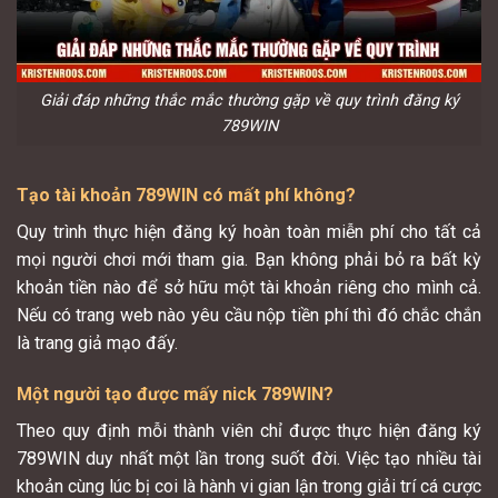
Giải đáp những thắc mắc thường gặp về quy trình đăng ký
789WIN
Tạo tài khoản 789WIN có mất phí không?
Quy trình thực hiện đăng ký hoàn toàn miễn phí cho tất cả
mọi người chơi mới tham gia. Bạn không phải bỏ ra bất kỳ
khoản tiền nào để sở hữu một tài khoản riêng cho mình cả.
Nếu có trang web nào yêu cầu nộp tiền phí thì đó chắc chắn
là trang giả mạo đấy.
Một người tạo được mấy nick 789WIN?
Theo quy định mỗi thành viên chỉ được thực hiện đăng ký
789WIN duy nhất một lần trong suốt đời. Việc tạo nhiều tài
khoản cùng lúc bị coi là hành vi gian lận trong giải trí cá cược